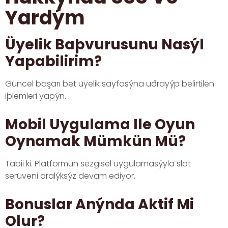
Yardým
Üyelik Baþvurusunu Nasýl
Yapabilirim?
Güncel başarı bet üyelik sayfasýna uðrayýp belirtilen
iþlemleri yapýn.
Mobil Uygulama Ile Oyun
Oynamak Mümkün Mü?
Tabii ki. Platformun sezgisel uygulamasýyla slot
serüveni aralýksýz devam ediyor.
Bonuslar Anýnda Aktif Mi
Olur?