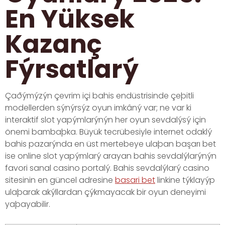
En Yüksek
Kazanç
Fýrsatlarý
Çaðýmýzýn çevrim içi bahis endüstrisinde çeþitli
modellerden sýnýrsýz oyun imkâný var; ne var ki
interaktif slot yapýmlarýnýn her oyun sevdalýsý için
önemi bambaþka. Büyük tecrübesiyle internet odaklý
bahis pazarýnda en üst mertebeye ulaþan başarı bet
ise online slot yapýmlarý arayan bahis sevdalýlarýnýn
favori sanal casino portalý. Bahis sevdalýlarý casino
sitesinin en güncel adresine
basari bet
linkine týklayýp
ulaþarak akýllardan çýkmayacak bir oyun deneyimi
yaþayabilir.