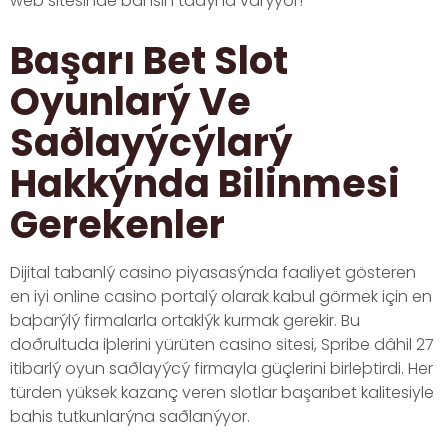
web sitesinde bahsin tadýna varýyor!
Başarı Bet Slot
Oyunlarý Ve
Saðlayýcýlarý
Hakkýnda Bilinmesi
Gerekenler
Dijital tabanlý casino piyasasýnda faaliyet gösteren
en iyi online casino portalý olarak kabul görmek için en
baþarýlý firmalarla ortaklýk kurmak gerekir. Bu
doðrultuda iþlerini yürüten casino sitesi, Spribe dâhil 27
itibarlý oyun saðlayýcý firmayla güçlerini birleþtirdi. Her
türden yüksek kazanç veren slotlar başarıbet kalitesiyle
bahis tutkunlarýna saðlanýyor.