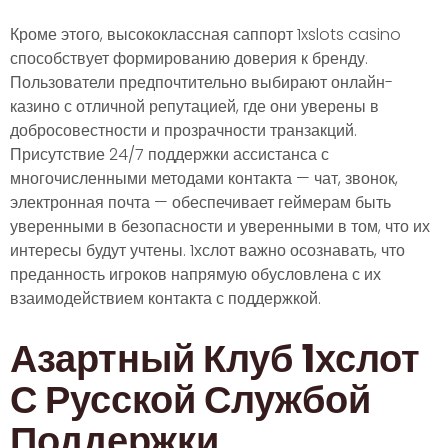
Кроме этого, высококлассная саппорт 1xslots casino
способствует формированию доверия к бренду.
Пользователи предпочтительно выбирают онлайн-
казино с отличной репутацией, где они уверены в
добросовестности и прозрачности транзакций.
Присутствие 24/7 поддержки ассистанса с
многочисленными методами контакта — чат, звонок,
электронная почта — обеспечивает геймерам быть
уверенными в безопасности и уверенными в том, что их
интересы будут учтены. 1хслот важно осознавать, что
преданность игроков напрямую обусловлена с их
взаимодействием контакта с поддержкой.
Азартный Клуб 1хслот
С Русской Службой
Поддержки