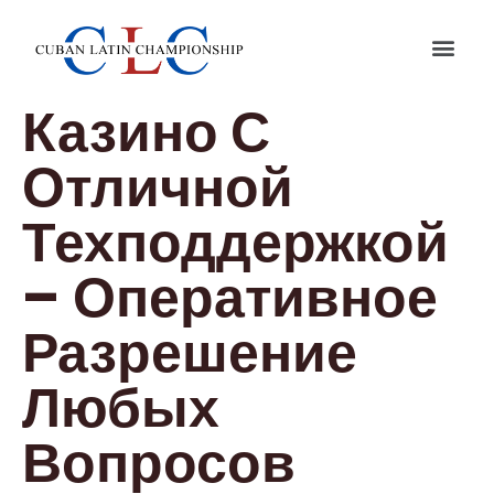
QUIENES
CUBAN L
Казино С
Отличной
Техподдержкой
– Оперативное
Разрешение
Любых
Вопросов