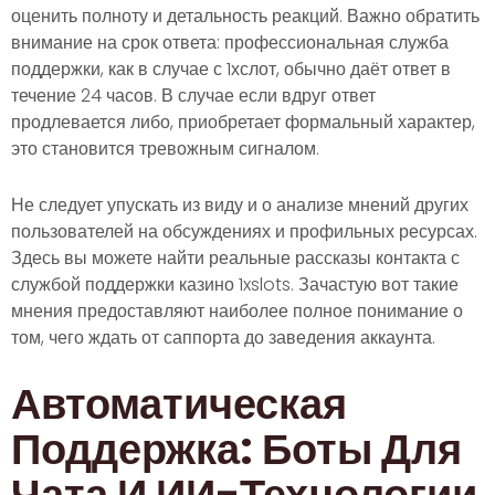
оценить полноту и детальность реакций. Важно обратить
внимание на срок ответа: профессиональная служба
поддержки, как в случае с 1хслот, обычно даёт ответ в
течение 24 часов. В случае если вдруг ответ
продлевается либо, приобретает формальный характер,
это становится тревожным сигналом.
Не следует упускать из виду и о анализе мнений других
пользователей на обсуждениях и профильных ресурсах.
Здесь вы можете найти реальные рассказы контакта с
службой поддержки казино 1xslots. Зачастую вот такие
мнения предоставляют наиболее полное понимание о
том, чего ждать от саппорта до заведения аккаунта.
Автоматическая
Поддержка: Боты Для
Чата И ИИ-Технологии