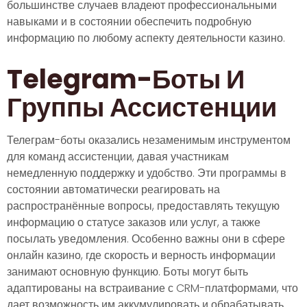
большинстве случаев владеют профессиональными
навыками и в состоянии обеспечить подробную
информацию по любому аспекту деятельности казино.
Telegram-Боты И
Группы Ассистенции
Телеграм-боты оказались незаменимым инструментом
для команд ассистенции, давая участникам
немедленную поддержку и удобство. Эти программы в
состоянии автоматически реагировать на
распространённые вопросы, предоставлять текущую
информацию о статусе заказов или услуг, а также
посылать уведомления. Особенно важны они в сфере
онлайн казино, где скорость и верность информации
занимают основную функцию. Боты могут быть
адаптированы на встраивание с CRM-платформами, что
дает возможность им аккумулировать и обрабатывать