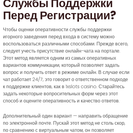
Службы Поддержки
Перед Регистрации?
Чтобы оценки оперативности службы поддержки
игорного заведения перед входа в систему можно
воспользоваться различными способами. Прежде всего,
следует учесть присутствие онлайн-чата на портале.
Этот метод является одним из самых оперативных
вариантов коммуникации, который позволяет задать
вопрос и получить ответ в режиме онлайн. В случае если
чат работает 24/7, это говорит о ответственном подходе
к поддержке клиентов, как в 1xslots casino. Старайтесь
задать некоторые вопросительных форм через этот
способ и оцените оперативность и качество ответов.
Дополнительный один вариант — направить обращение
по электронной почте. Пускай этот метод не столь скор,
по сравнению с виртуальным чатом, он позволяет